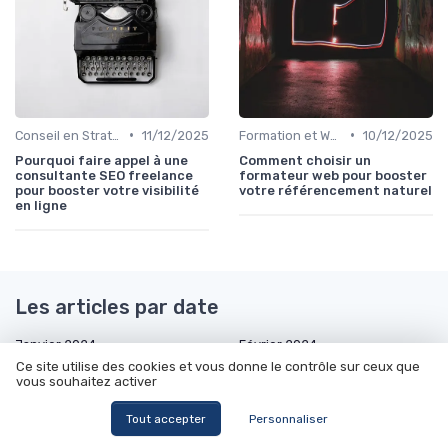
•
•
Conseil en Stratégie SEO
11/12/2025
Formation et Workshops SEO
10/12/2025
Pourquoi faire appel à une
Comment choisir un
consultante SEO freelance
formateur web pour booster
pour booster votre visibilité
votre référencement naturel
en ligne
Les articles par date
Janvier 2024
Février 2024
Ce site utilise des cookies et vous donne le contrôle sur ceux que
Mars 2024
Octobre 2024
vous souhaitez activer
Décembre 2024
Janvier 2025
Tout accepter
Personnaliser
Mars 2025
Avril 2025