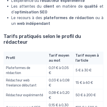
L’expérience du
rédacteur expérimenté
Les attentes du
client
en matière de
qualité
et
d’
optimisation SEO
Le recours à des
plateformes de rédaction
ou à
un
web indépendant
Tarifs pratiqués selon le profil du
rédacteur
Tarif moyen
Tarif moyen à
Profil
au mot
l’article
Plateformes de
0,01 € à 0,05
5 € à 30 €
rédaction
€
Rédacteur web
0,03 € à 0,08
15 € à 60 €
freelance débutant
€
0,08 € à 0,20
Rédacteur expérimenté
50 € à 200 €
€
0,15 € à 0,30