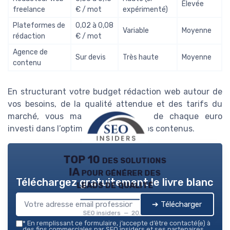
Élevée
freelance
€ / mot
expérimenté)
Plateformes de
0,02 à 0,08
Variable
Moyenne
rédaction
€ / mot
Agence de
Sur devis
Très haute
Moyenne
contenu
En structurant votre budget rédaction web autour de
vos besoins, de la qualité attendue et des tarifs du
marché, vous maximisez l’impact de chaque euro
investi dans l’optimisation SEO de vos contenus.
TOP 10 des solutions
IA pour générer des
Téléchargez gratuitement le livre blanc
leads de qualité
➔ Télécharger
SEO insiders — 2026
*
En remplissant ce formulaire, j’accepte d’être contacté(e) à
des fins commerciales par SEO insiders et ses partenaires.