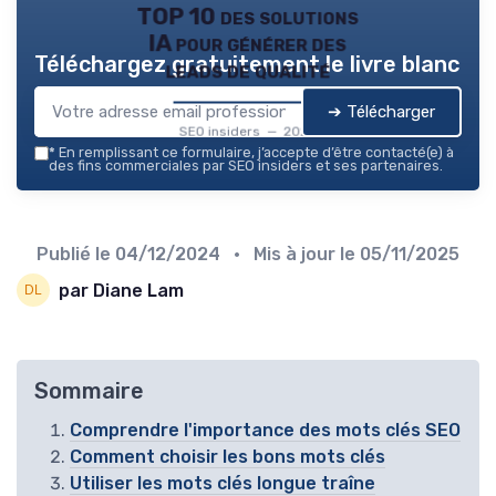
TOP 10 des solutions
IA pour générer des
Téléchargez gratuitement le livre blanc
leads de qualité
➔ Télécharger
SEO insiders — 2026
*
En remplissant ce formulaire, j’accepte d’être contacté(e) à
des fins commerciales par SEO insiders et ses partenaires.
Publié le
04/12/2024
• Mis à jour le
05/11/2025
par Diane Lam
Sommaire
Comprendre l'importance des mots clés SEO
Comment choisir les bons mots clés
Utiliser les mots clés longue traîne