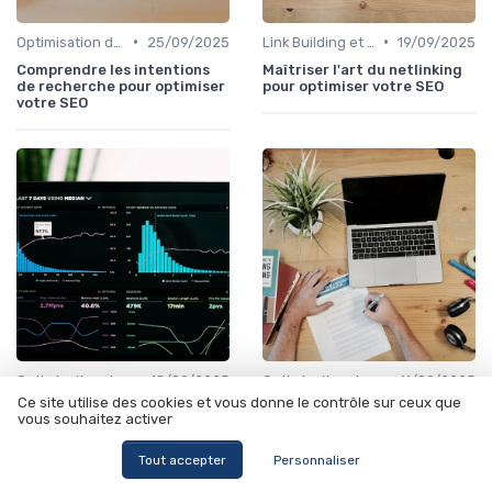
•
•
Optimisation de Contenu
25/09/2025
Link Building et Autorité de Site
19/09/2025
Comprendre les intentions
Maîtriser l'art du netlinking
de recherche pour optimiser
pour optimiser votre SEO
votre SEO
•
•
Optimisation de Contenu
18/09/2025
Optimisation de Contenu
11/09/2025
Ce site utilise des cookies et vous donne le contrôle sur ceux que
L'art du copywriting pour le
Optimiser la rédaction de
vous souhaitez activer
SEO : maîtriser les mots pour
contenu pour les pages web à
séduire les moteurs de
Mulhouse
recherche
Tout accepter
Personnaliser