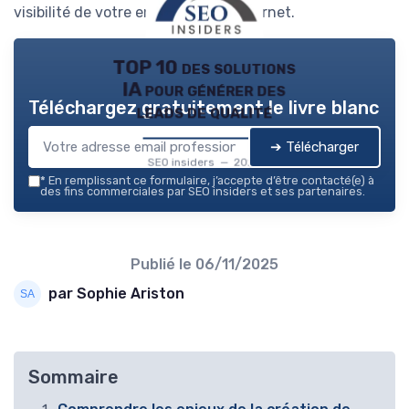
visibilité de votre entreprise sur internet.
TOP 10 des solutions
IA pour générer des
Téléchargez gratuitement le livre blanc
leads de qualité
➔ Télécharger
SEO insiders — 2026
*
En remplissant ce formulaire, j’accepte d’être contacté(e) à
des fins commerciales par SEO insiders et ses partenaires.
Publié le
06/11/2025
par Sophie Ariston
Sommaire