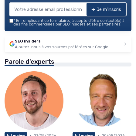
➔ Je m'inscris
*
En remplissant ce formulaire, j’accepte d’être contacté(e) à
des fins commerciales par SEO insiders et ses partenaires.
SEO insiders
Ajoutez-nous à vos sources préférées sur Google
Parole d'experts
•
•
27/05/2026
20/05/2026
Interview
Interview