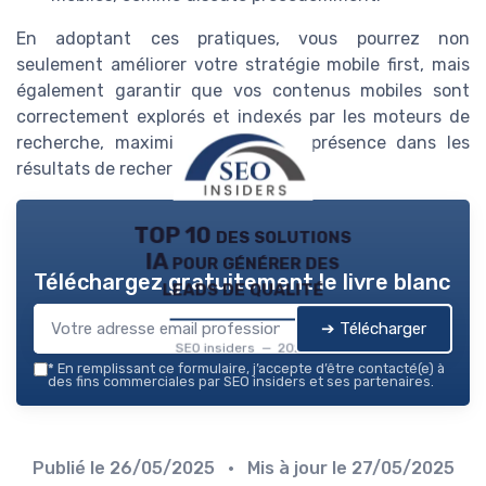
En adoptant ces pratiques, vous pourrez non
seulement améliorer votre stratégie mobile first, mais
également garantir que vos contenus mobiles sont
correctement explorés et indexés par les moteurs de
recherche, maximisant ainsi leur présence dans les
résultats de recherche.
TOP 10 des solutions
IA pour générer des
Téléchargez gratuitement le livre blanc
leads de qualité
➔ Télécharger
SEO insiders — 2026
*
En remplissant ce formulaire, j’accepte d’être contacté(e) à
des fins commerciales par SEO insiders et ses partenaires.
Publié le
26/05/2025
• Mis à jour le
27/05/2025