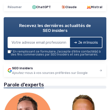
Résumer
ChatGPT
Claude
Mistral
Recevez les dernières actualités de
SEO insiders
➔ Je m'inscris
*
En remplissant ce formulaire, j’accepte d’être contacté(e) à
des fins commerciales par SEO insiders et ses partenaires.
SEO insiders
Ajoutez-nous à vos sources préférées sur Google
Parole d'experts