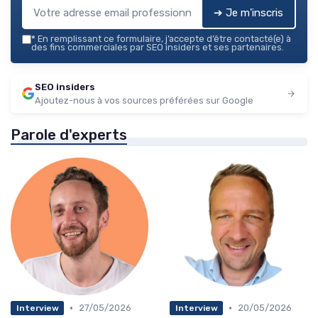
➔ Je m'inscris
*
En remplissant ce formulaire, j’accepte d’être contacté(e) à
des fins commerciales par SEO insiders et ses partenaires.
SEO insiders
Ajoutez-nous à vos sources préférées sur Google
Parole d'experts
•
•
27/05/2026
20/05/2026
Interview
Interview