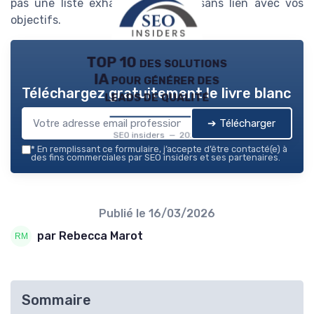
pas une liste exhaustive de day sans lien avec vos
objectifs.
TOP 10 des solutions
IA pour générer des
Téléchargez gratuitement le livre blanc
leads de qualité
➔ Télécharger
SEO insiders — 2026
*
En remplissant ce formulaire, j’accepte d’être contacté(e) à
des fins commerciales par SEO insiders et ses partenaires.
Publié le
16/03/2026
par Rebecca Marot
Sommaire