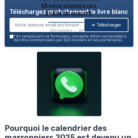
IA pour générer des
Téléchargez gratuitement le livre blanc
leads de qualité
➔ Télécharger
SEO insiders — 2026
*
En remplissant ce formulaire, j’accepte d’être contacté(e) à
des fins commerciales par SEO insiders et ses partenaires.
Pourquoi le calendrier des
marronniers 2025 est devenu un