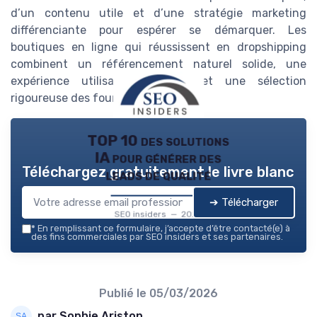
d’un contenu utile et d’une stratégie marketing
différenciante pour espérer se démarquer. Les
boutiques en ligne qui réussissent en dropshipping
combinent un référencement naturel solide, une
expérience utilisateur soignée et une sélection
rigoureuse des fournisseurs.
TOP 10 des solutions
IA pour générer des
Téléchargez gratuitement le livre blanc
leads de qualité
➔ Télécharger
SEO insiders — 2026
*
En remplissant ce formulaire, j’accepte d’être contacté(e) à
des fins commerciales par SEO insiders et ses partenaires.
Publié le
05/03/2026
par Sophie Ariston