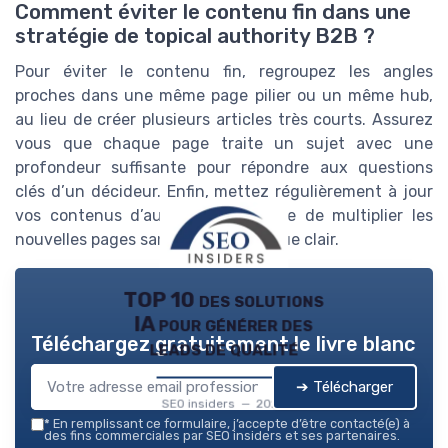
Comment éviter le contenu fin dans une
stratégie de topical authority B2B ?
Pour éviter le contenu fin, regroupez les angles
proches dans une même page pilier ou un même hub,
au lieu de créer plusieurs articles très courts. Assurez
vous que chaque page traite un sujet avec une
profondeur suffisante pour répondre aux questions
clés d’un décideur. Enfin, mettez régulièrement à jour
vos contenus d’autorité plutôt que de multiplier les
nouvelles pages sans rôle stratégique clair.
TOP 10 des solutions
IA pour générer des
Téléchargez gratuitement le livre blanc
leads de qualité
➔ Télécharger
SEO insiders — 2026
*
En remplissant ce formulaire, j’accepte d’être contacté(e) à
des fins commerciales par SEO insiders et ses partenaires.