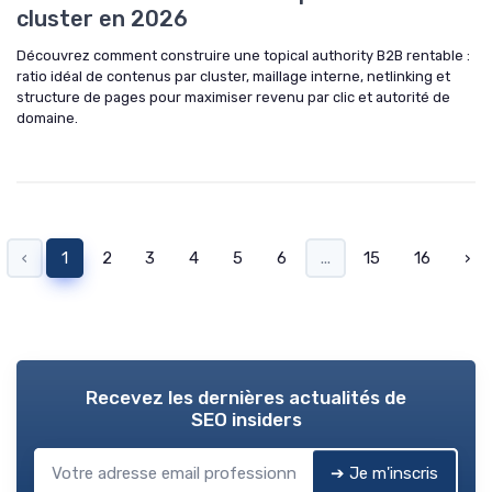
cluster en 2026
Découvrez comment construire une topical authority B2B rentable :
ratio idéal de contenus par cluster, maillage interne, netlinking et
structure de pages pour maximiser revenu par clic et autorité de
domaine.
‹
1
2
3
4
5
6
...
15
16
›
Recevez les dernières actualités de
SEO insiders
➔ Je m'inscris