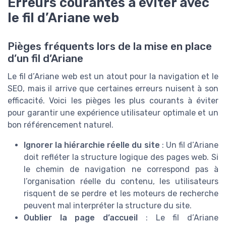
Erreurs courantes à éviter avec
le fil d’Ariane web
Pièges fréquents lors de la mise en place
d’un fil d’Ariane
Le fil d’Ariane web est un atout pour la navigation et le
SEO, mais il arrive que certaines erreurs nuisent à son
efficacité. Voici les pièges les plus courants à éviter
pour garantir une expérience utilisateur optimale et un
bon référencement naturel.
Ignorer la hiérarchie réelle du site
: Un fil d’Ariane
doit refléter la structure logique des pages web. Si
le chemin de navigation ne correspond pas à
TOP 10 des
l’organisation réelle du contenu, les utilisateurs
solutions IA pour
risquent de se perdre et les moteurs de recherche
générer des leads de
peuvent mal interpréter la structure du site.
Téléchargez gratuitement le livre
qualité
Oublier la page d’accueil
: Le fil d’Ariane
blanc