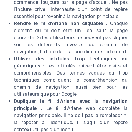
commence toujours par la page d’accueil. Ne pas
➔ Télécharger
l’inclure prive l’internaute d’un point de repère
SEO insiders — 2026
essentiel pour revenir à la navigation principale.
*
En remplissant ce formulaire, j’accepte d’être
Rendre le fil d’Ariane non cliquable
: Chaque
contacté(e) à des fins commerciales par SEO insiders et
ses partenaires.
élément du fil doit être un lien, sauf la page
courante. Si les utilisateurs ne peuvent pas cliquer
sur les différents niveaux du chemin de
navigation, l’utilité du fil ariane diminue fortement.
Utiliser des intitulés trop techniques ou
génériques
: Les intitulés doivent être clairs et
compréhensibles. Des termes vagues ou trop
techniques compliquent la compréhension du
chemin de navigation, aussi bien pour les
utilisateurs que pour Google.
Dupliquer le fil d’Ariane avec la navigation
principale
: Le fil d’Ariane web complète la
navigation principale, il ne doit pas la remplacer ni
la répéter à l’identique. Il s’agit d’un repère
contextuel, pas d’un menu.