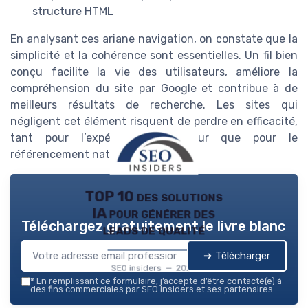
structure HTML
En analysant ces ariane navigation, on constate que la
simplicité et la cohérence sont essentielles. Un fil bien
conçu facilite la vie des utilisateurs, améliore la
compréhension du site par Google et contribue à de
meilleurs résultats de recherche. Les sites qui
négligent cet élément risquent de perdre en efficacité,
tant pour l’expérience utilisateur que pour le
référencement naturel.
TOP 10 des solutions
IA pour générer des
Téléchargez gratuitement le livre blanc
leads de qualité
➔ Télécharger
SEO insiders — 2026
*
En remplissant ce formulaire, j’accepte d’être contacté(e) à
des fins commerciales par SEO insiders et ses partenaires.