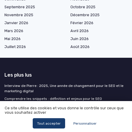
Septembre 2025
Octobre 2025
Novembre 2025
Décembre 2025
Janvier 2026
Février 2026
Mars 2026
Avril 2026
Mai 2026
Juin 2026
Juillet 2026
Août 2026
Les plus lus
Interview de Pierre : 2025, Une année de changement pour le SEO et le
marketing digital
Comprendre les snippets : définition et enjeux pour le SEO
Interview de Alexandre Flament : Les nouvelles stratégies SEO pour
Ce site utilise des cookies et vous donne le contrôle sur ceux que
booster sa visibilité en 2026
vous souhaitez activer
Comment optimiser la visibilité de votre réseau B2B d’entreprise en
Tout accepter
Personnaliser
France