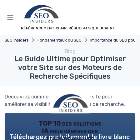
Panneau de gestion des cookies
RÉFÉRENCEMENT CLAIR, RÉSULTATS QUI DURENT
SEO insiders
Fondamentaux du SEO
Importance du SEO pour les Entreprises
Blog
Le Guide Ultime pour Optimiser
votre Site sur des Moteurs de
Recherche Spécifiques
Découvrez comment optimiser votre site pour
améliorer sa visibilité sur les moteurs de recherche.
TOP 10 des solutions
IA pour générer des
Téléchargez gratuitement le livre blanc
leads de qualité