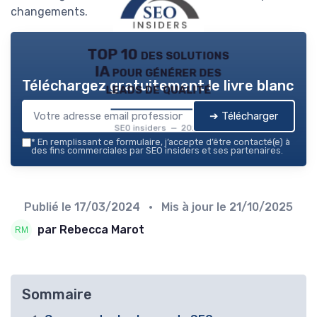
changements.
TOP 10 des solutions
IA pour générer des
Téléchargez gratuitement le livre blanc
leads de qualité
➔ Télécharger
SEO insiders — 2026
*
En remplissant ce formulaire, j’accepte d’être contacté(e) à
des fins commerciales par SEO insiders et ses partenaires.
Publié le
17/03/2024
• Mis à jour le
21/10/2025
par Rebecca Marot
Sommaire