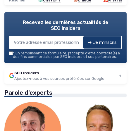
Résumer
ChatGPT
Claude
Mistral
Recevez les dernières actualités de
SEO insiders
➔ Je m'inscris
*
En remplissant ce formulaire, j’accepte d’être contacté(e) à
des fins commerciales par SEO insiders et ses partenaires.
SEO insiders
Ajoutez-nous à vos sources préférées sur Google
Parole d'experts