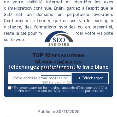
de votre visibilité internet et identifier les axes
d’amélioration continue. Enfin, gardez à l’esprit que le
SEO est un domaine en perpétuelle évolution.
Continuer à se former, que ce soit via le learning à
distance, des formations hybrides ou en présentiel,
reste la clé pour maintenir et renforcer votre visibilité
sur le web.
TOP 10 des solutions
IA pour générer des
Téléchargez gratuitement le livre blanc
leads de qualité
➔ Télécharger
SEO insiders — 2026
*
En remplissant ce formulaire, j’accepte d’être contacté(e) à
des fins commerciales par SEO insiders et ses partenaires.
Publié le
30/11/2025