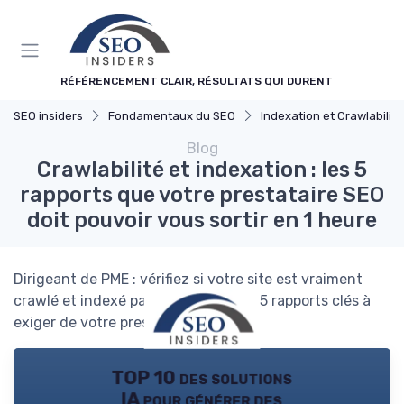
Panneau de gestion des cookies
RÉFÉRENCEMENT CLAIR, RÉSULTATS QUI DURENT
SEO insiders
Fondamentaux du SEO
Indexation et Crawlabilité
Blog
Crawlabilité et indexation : les 5
rapports que votre prestataire SEO
doit pouvoir vous sortir en 1 heure
Dirigeant de PME : vérifiez si votre site est vraiment
crawlé et indexé par Google grâce à 5 rapports clés à
exiger de votre prestataire SEO.
TOP 10 des solutions
IA pour générer des