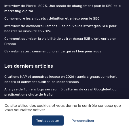
Interview de Pierre : 2025, Une année de changement pour le SEO et le
marketing digital
Comprendre les snippets : définition et enjeux pour le SEO
Interview de Alexandre Flament : Les nouvelles stratégies SEO pour
booster sa visibilité en 2026
Comment optimiser la visibilité de votre réseau B2B d’entreprise en
France
Cv-webmaster : comment choisir ce qui est bon pour vous
Les derniers articles
Citations NAP et annuaires locaux en 2026 : quels signaux comptent
encore et comment auditer les incohérences
Analyse de fichiers logs serveur : 5 patterns de crawl Googlebot qui
prédisent une chute de trafic
Comment analyser les allintitle « site de vêtement à éviter » pour
Ce site utilise des cookies et vous donne le contrôle sur ceux que
repérer les concurrents risqués
vous souhaitez activer
Du backlink à la mention de marque : pourquoi les LLM citent vos
concurrents et comment inverser la tendance
Tout accepter
Personnaliser
Comment optimiser « allintitle photo non contractuelle » sans risquer la